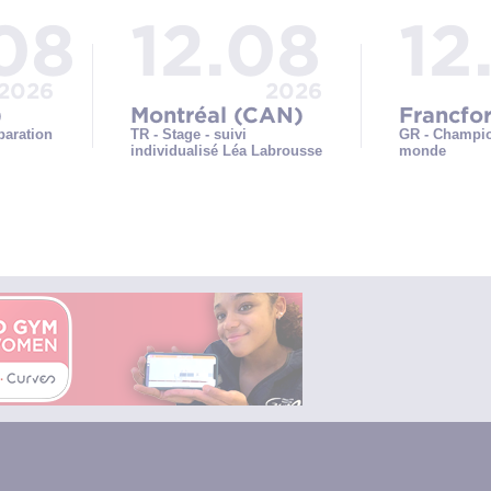
08
12.08
12
2026
2026
)
Montréal (CAN)
Francfo
aration
TR - Stage - suivi
GR - Champi
individualisé Léa Labrousse
monde