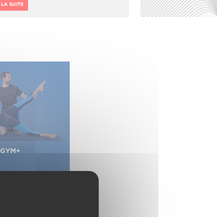
 LA SUITE
GYM+