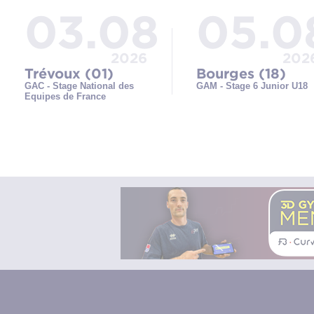
03.08
05.0
2026
202
Trévoux (01)
Bourges (18)
GAC - Stage National des
GAM - Stage 6 Junior U18
Equipes de France