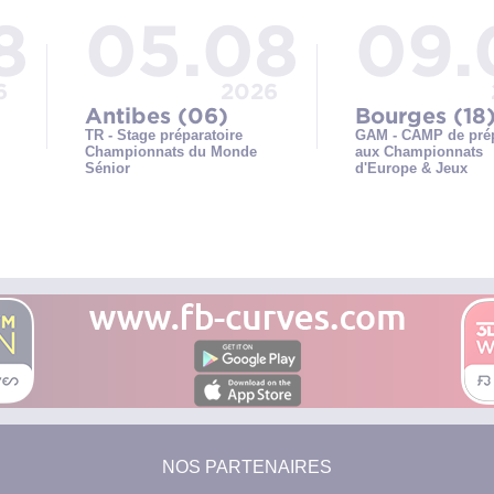
8
05.08
09.
6
2026
Antibes (06)
Bourges (18
TR - Stage préparatoire
GAM - CAMP de prép
Championnats du Monde
aux Championnats
Sénior
d'Europe & Jeux
Méditerranéens
NOS PARTENAIRES