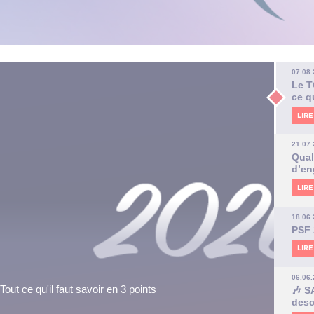
07.08
Le T
ce q
LIRE
21.07
Qual
d’e
LIRE
18.06
PSF 
LIRE
06.06
 ce qu'il faut savoir en 3 points
🎶 S
desc
auss